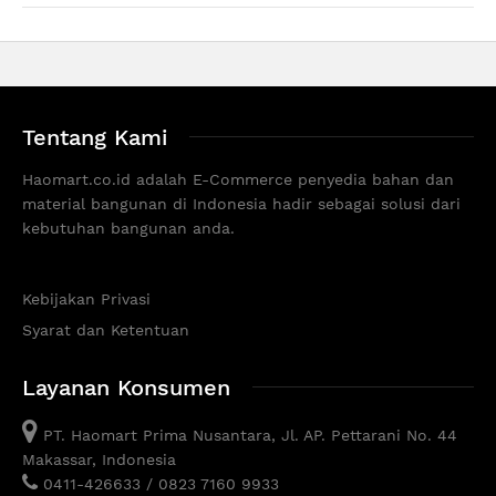
Tentang Kami
Haomart.co.id adalah E-Commerce penyedia bahan dan
material bangunan di Indonesia hadir sebagai solusi dari
kebutuhan bangunan anda.
Kebijakan Privasi
Syarat dan Ketentuan
Layanan Konsumen
PT. Haomart Prima Nusantara, Jl. AP. Pettarani No. 44
Makassar, Indonesia
0411-426633 / 0823 7160 9933