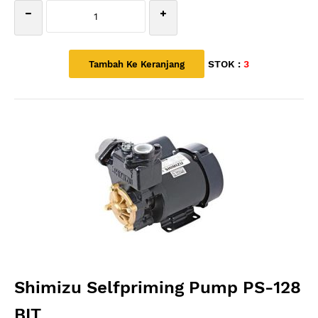
STOK :
3
Shimizu Selfpriming Pump PS-128
BIT