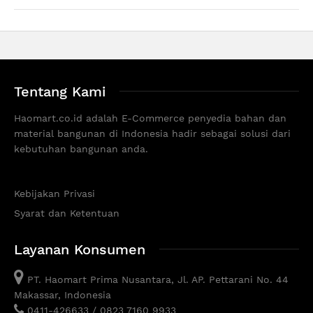
Tentang Kami
Haomart.co.id adalah E-Commerce penyedia bahan dan
material bangunan di Indonesia hadir sebagai solusi dari
kebutuhan bangunan anda.
Kebijakan Privasi
Syarat dan Ketentuan
Layanan Konsumen
PT. Haomart Prima Nusantara, Jl. AP. Pettarani No. 44
Makassar, Indonesia
0411-426633 / 0823 7160 9933