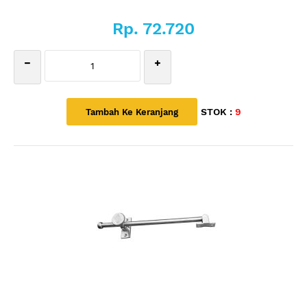
Rp. 72.720
STOK :
9