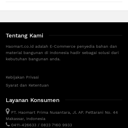
Tentang Kami
Haomart.co.id adalah E-Commerce penyedia bahan dan
material bangunan di Indonesia hadir sebagai solusi dari
kebutuhan bangunan anda.
Kebijakan Privasi
Syarat dan Ketentuan
Layanan Konsumen
PT. Haomart Prima Nusantara, Jl. AP. Pettarani No. 44
Makassar, Indonesia
0411-426633 / 0823 7160 9933